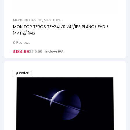
MONITOR GAMING
,
MONITORES
MONITOR TEROS TE-2417S 24″/IPS PLANO/ FHD /
144HZ/ 1MS
0 Reviews
$
184.99
$
219.99
Incluye IVA
¡Oferta!