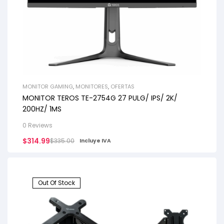
MONITOR GAMING
,
MONITORES
,
OFERTAS
MONITOR TEROS TE-2754G 27 PULG/ IPS/ 2K/
200HZ/ 1MS
0 Reviews
$
314.99
$
335.00
Incluye IVA
Out Of Stock