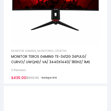
MONITOR GAMING
,
MONITORES
,
OFERTAS
MONITOR TEROS GAMING TE-3412G 34PULG/
CURVO/ UWQHD/ VA/ 3440X1440/ 180HZ/ 1MS
0 Reviews
$
435.00
$
500.00
Incluye IVA