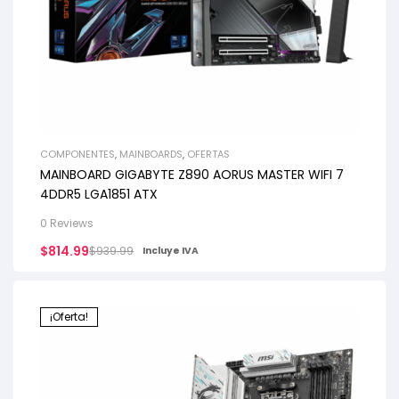
COMPONENTES
,
MAINBOARDS
,
OFERTAS
MAINBOARD GIGABYTE Z890 AORUS MASTER WIFI 7
4DDR5 LGA1851 ATX
0 Reviews
$
814.99
$
939.99
Incluye IVA
¡Oferta!