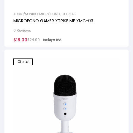
AUDIO/SONIDO
,
MICRÓFONO
,
OFERTAS
MICRÒFONO GAMER XTRIKE ME XMC-03
0 Reviews
$
18.00
$
24.99
Incluye IVA
¡Oferta!