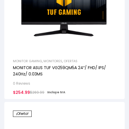
MONITOR GAMING
,
MONITORES
,
OFERTAS
MONITOR ASUS TUF VG259QM5A 24″/ FHD/ IPS/
240Hz/ 0.03MS
0 Reviews
$
254.99
$
269.99
Incluye IVA
¡Oferta!