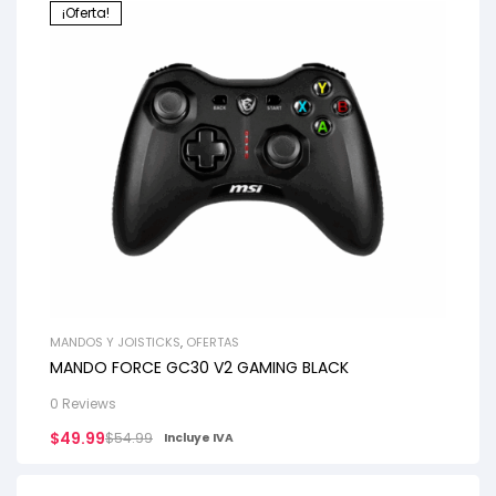
¡Oferta!
MANDOS Y JOISTICKS
,
OFERTAS
MANDO FORCE GC30 V2 GAMING BLACK
0 Reviews
$
49.99
$
54.99
Incluye IVA