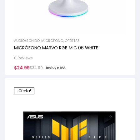
AUDIO/SONIDO
,
MICRÓFONO
,
OFERTAS
MICRÓFONO MARVO RGB MIC 06 WHITE
0 Reviews
$
24.99
$
34.99
Incluye IVA
¡Oferta!