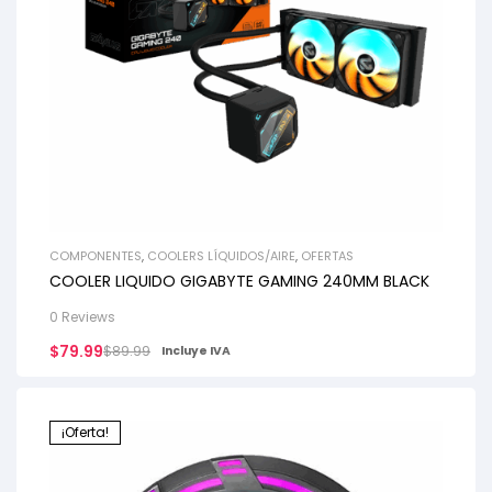
COMPONENTES
,
COOLERS LÍQUIDOS/AIRE
,
OFERTAS
COOLER LIQUIDO GIGABYTE GAMING 240MM BLACK
0 Reviews
$
79.99
$
89.99
Incluye IVA
¡Oferta!