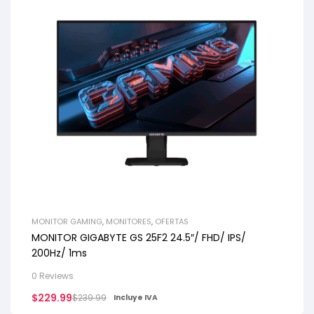
MONITOR GAMING
,
MONITORES
,
OFERTAS
MONITOR GIGABYTE GS 25F2 24.5″/ FHD/ IPS/
200Hz/ 1ms
0 Reviews
$
229.99
$
239.99
Incluye IVA