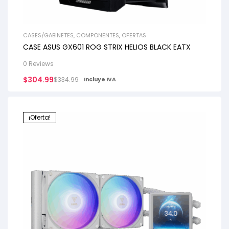
CASES/GABINETES
,
COMPONENTES
,
OFERTAS
CASE ASUS GX601 ROG STRIX HELIOS BLACK EATX
0 Reviews
$
304.99
$
334.99
Incluye IVA
¡Oferta!