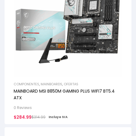
COMPONENTES
,
MAINBOARDS
,
OFERTAS
MAINBOARD MSI B850M GAMING PLUS WIFI7 BT5.4
ATX
0 Reviews
$
284.99
$
314.99
Incluye IVA