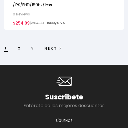
/IPS/FHD/180Hz/1ms
0 Reviews
$
254.99
$
284.99
Incluye IVA
1
2
3
NEXT
Suscríbete
Entérate de los mejores descuentos
SÍGUENOS