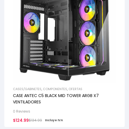
CASES/GABINETES
,
COMPONENTES
,
OFERTAS
CASE ANTEC C5 BLACK MID TOWER ARGB X7
VENTILADORES
0 Reviews
$
124.99
$
134.99
Incluye IVA