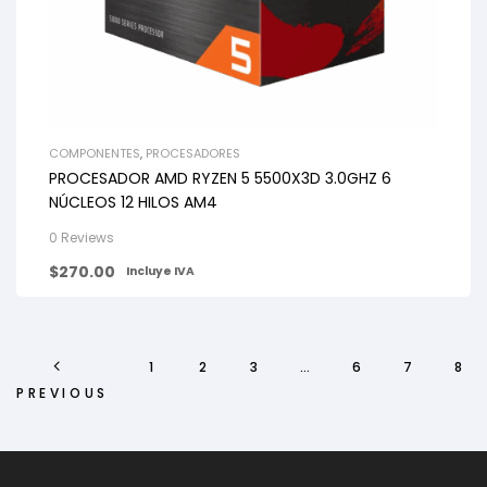
COMPONENTES
,
PROCESADORES
PROCESADOR AMD RYZEN 5 5500X3D 3.0GHZ 6
NÚCLEOS 12 HILOS AM4
0 Reviews
$
270.00
Incluye IVA
1
2
3
…
6
7
8
PREVIOUS