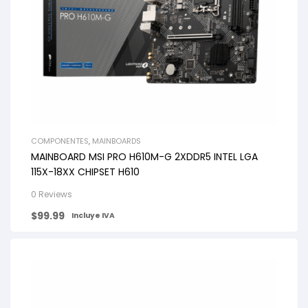
COMPONENTES
,
MAINBOARDS
MAINBOARD MSI PRO H610M-G 2XDDR5 INTEL LGA
115X-18XX CHIPSET H610
0 Reviews
$
99.99
Incluye IVA