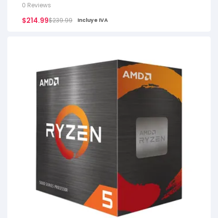
0 Reviews
$
214.99
$
239.99
Incluye IVA