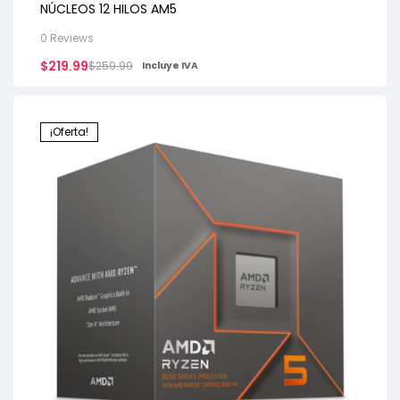
NÚCLEOS 12 HILOS AM5
0 Reviews
$
219.99
$
259.99
Incluye IVA
¡Oferta!