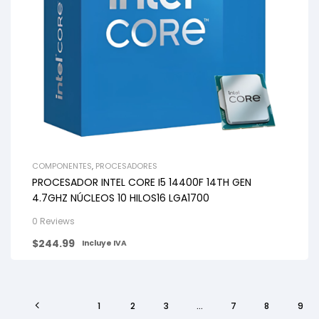
COMPONENTES
,
PROCESADORES
PROCESADOR INTEL CORE I5 14400F 14TH GEN
4.7GHZ NÚCLEOS 10 HILOS16 LGA1700
0 Reviews
$
244.99
Incluye IVA
1
2
3
…
7
8
9