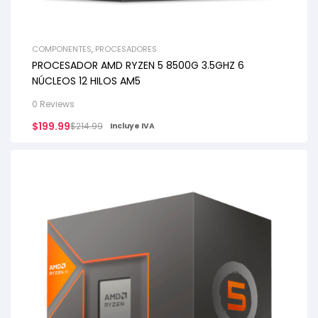
COMPONENTES
,
PROCESADORES
PROCESADOR AMD RYZEN 5 8500G 3.5GHZ 6
NÚCLEOS 12 HILOS AM5
0 Reviews
$
199.99
$
214.99
Incluye IVA