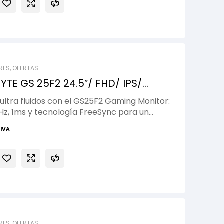
RES
,
OFERTAS
TE GS 25F2 24.5″/ FHD/ IPS/
ultra fluidos con el GS25F2 Gaming Monitor:
0Hz, 1ms y tecnología FreeSync para un
tivo.
 IVA
RES
,
OFERTAS