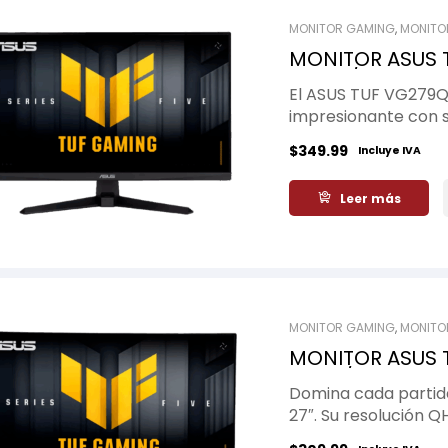
MONITOR GAMING
,
MONITO
MONITOR ASUS T
240Hz/ 0.03MS
El ASUS TUF VG279Q
impresionante con s
respuesta ultrarráp
$
349.99
Incluye IVA
competitivos, brinda
tecnología que elimi
Leer más
impecable.
MONITOR GAMING
,
MONITO
MONITOR ASUS T
210Hz/ 0.3MS
Domina cada parti
27″. Su resolución Q
respuesta de 0.3ms