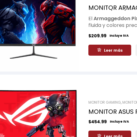
MONITOR ARMAG
27PUlG/ IPS/ 1
El
Armaggeddon Pix
fluida y colores pre
tasa de refresco de
$
209.99
Incluye IVA
trabajo y entreten
imágenes nítidas y 
Leer más
detalle.
MONITOR GAMING
,
MONITO
MONITOR ASUS 
2560X1440 DP H
$
454.99
Incluye IVA
Leer más