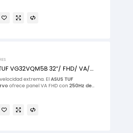
para gaming competitivo y juegos de alta
RES
TUF VG32VQM5B 32″/ FHD/ VA/
/ CURVO
 velocidad extrema. El
ASUS TUF
rvo
ofrece panel VA FHD con
250Hz de
e respuesta para una experiencia ultra
 sin retrasos. Diseñado para gaming
or campo visual y rendimiento superior,
de
ASUS
TUF Gaming
.