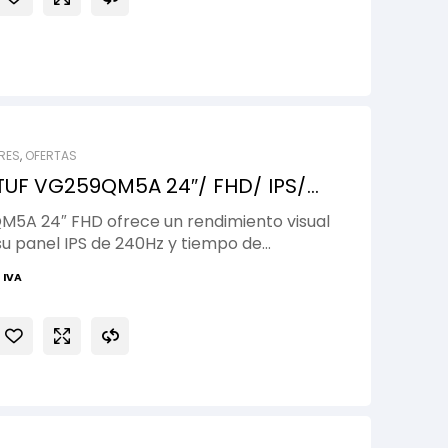
RES
,
OFERTAS
TUF VG259QM5A 24″/ FHD/ IPS/
M5A 24″ FHD ofrece un rendimiento visual
u panel IPS de 240Hz y tiempo de
ido de 0.03ms. Diseñado para gamers
 IVA
 colores precisos, movimientos fluidos y
na el tearing para una jugabilidad