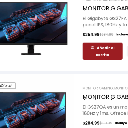
MONITOR GIGABY
/IPS/FHD/180Hz
El Gigabyte GS27FA
panel IPS, 180Hz y 1
colores vibrantes y
$
254.99
$
284.99
Incluye
competitiva.
Añadir al
carrito
¡Oferta!
MONITOR GAMING
,
MONITO
MONITOR GIGAB
/IPS/QHD/180H
El GS27QA es un mon
180Hz y 1ms. Ofrece 
FreeSync y soporte 
$
284.99
$
319.99
Incluye