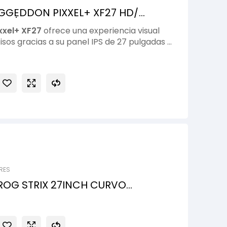
GEDDON PIXXEL+ XF27 HD/
20HZ/ G-SYNC
xel+ XF27
ofrece una experiencia visual
cisos gracias a su panel IPS de 27 pulgadas y
 120Hz. Ideal para gaming competitivo,
imiento, combina un tamaño amplio con
movimientos suaves para disfrutar cada
RES
ROG STRIX 27INCH CURVO
DMI USB-C 180Hz Negro