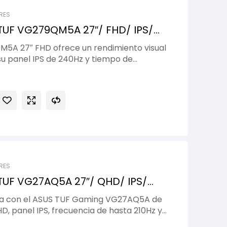
RES
UF VG279QM5A 27″/ FHD/ IPS/
M5A 27″ FHD ofrece un rendimiento visual
u panel IPS de 240Hz y tiempo de
ido de 0.03ms. Diseñado para gamers
 colores precisos, movimientos fluidos y
na el tearing para una jugabilidad
RES
UF VG27AQ5A 27″/ QHD/ IPS/
da con el ASUS TUF Gaming VG27AQ5A de
HD, panel IPS, frecuencia de hasta 210Hz y
 ofrecen imágenes nítidas y movimientos