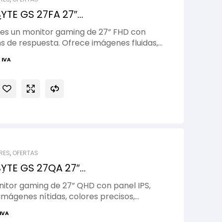
TE GS 27FA 27″
/1ms
 es un monitor gaming de 27” FHD con
ms de respuesta. Ofrece imágenes fluidas,
 FreeSync para una experiencia de juego
 IVA
RES
,
OFERTAS
YTE GS 27QA 27″
z/1ms
itor gaming de 27” QHD con panel IPS,
imágenes nítidas, colores precisos,
HDR para jugar al máximo nivel.
 IVA