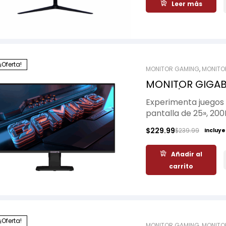
Leer más
cualquier setup.
¡Oferta!
MONITOR GAMING
,
MONITO
MONITOR GIGABY
200Hz/ 1ms
Experimenta juegos 
pantalla de 25», 20
rendimiento competi
$
229.99
$
239.99
Incluye
Añadir al
carrito
¡Oferta!
MONITOR GAMING
,
MONITO