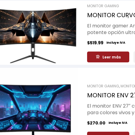
MONITOR GAMING
MONITOR CUR
34″/ UWQHD / V
El monitor gamer 
potente opción ultr
ofrecer una experien
$
519.99
Incluye IVA
rendimiento. Con u
impresionante tasa 
Leer más
ultra fluidas, ideal
contenidos multimed
significativamente l
reducir la fatiga vis
perfecta no solo pa
MONITOR GAMING
,
MONITO
usuarios que realiza
MONITOR ENV 27
aplicaciones de edi
1MS
formato panorámico
El monitor ENV 27″ 
trabajo, sustituyend
para colores vivos y
monitor.
ofrecen una experien
$
270.00
Incluye IVA
contenido multimedi
brindando una visua