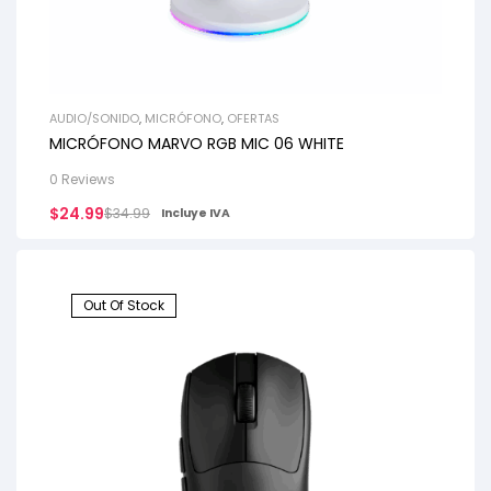
AUDIO/SONIDO
,
MICRÓFONO
,
OFERTAS
MICRÓFONO MARVO RGB MIC 06 WHITE
0 Reviews
$
24.99
$
34.99
Incluye IVA
Out Of Stock