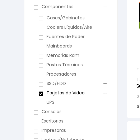
Componentes
Cases/Gabinetes
Coolers Líquidos/Aire
Fuentes de Poder
Mainboards
Memorias Ram
Pastas Térmicas
C
Procesadores
T
SSD/HDD
5
Tarjetas de Video
7
0
UPS
$
Consolas
Escritorios
Impresoras
Laptops/Notebooks