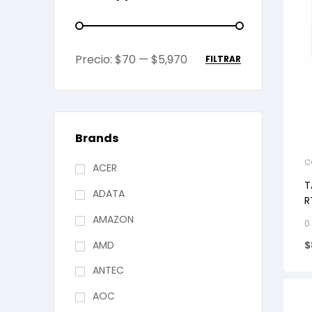
Precio:
$70
—
$5,970
FILTRAR
Brands
C
ACER
T
ADATA
R
AMAZON
0
AMD
$
ANTEC
AOC