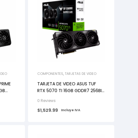
IDEO
COMPONENTES
,
TARJETAS DE VIDEO
PRIME
TARJETA DE VIDEO ASUS TUF
6GB
RTX 5070 TI 16GB GDDR7 256BIT
 3Vent
2HDMI 3DP 3Vent PCIe 5.0
0 Reviews
$
1,529.99
Incluye IVA