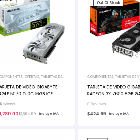
Out Of Stock
OMPONENTES
,
OFERTAS
,
TARJETAS DE
COMPONENTES
,
TARJETAS DE V
IDEO
ARJETA DE VIDEO GIGABYTE
TARJETA DE VIDEO GIGA
AGLE 5070 Ti 0C 16GB ICE
RADEON RX 7600 8GB G
OC
 Reviews
0 Reviews
1,280.00
$
424.99
$
1,364.99
Incluye IVA
Incluye IVA