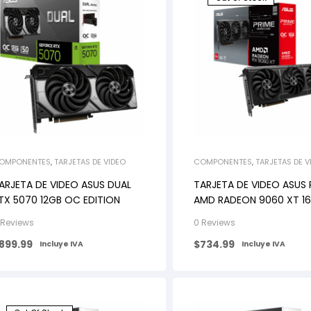
OMPONENTES
,
TARJETAS DE VIDEO
COMPONENTES
,
TARJETAS DE V
ARJETA DE VIDEO ASUS DUAL
TARJETA DE VIDEO ASUS 
TX 5070 12GB OC EDITION
AMD RADEON 9060 XT 1
GDDR6
 Reviews
0 Reviews
899.99
$
734.99
Incluye IVA
Incluye IVA