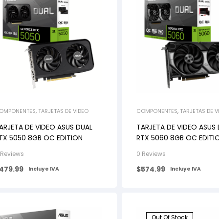
OMPONENTES
,
TARJETAS DE VIDEO
COMPONENTES
,
TARJETAS DE V
ARJETA DE VIDEO ASUS DUAL
TARJETA DE VIDEO ASUS
TX 5050 8GB OC EDITION
RTX 5060 8GB OC EDITI
 Reviews
0 Reviews
479.99
$
574.99
Incluye IVA
Incluye IVA
Out Of Stock