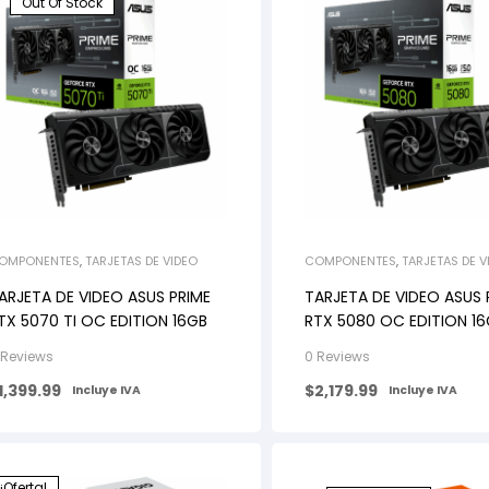
Out Of Stock
OMPONENTES
,
TARJETAS DE VIDEO
COMPONENTES
,
TARJETAS DE V
ARJETA DE VIDEO ASUS PRIME
TARJETA DE VIDEO ASUS 
TX 5070 TI OC EDITION 16GB
RTX 5080 OC EDITION 1
GDDR7 256BIT HDMI 3DP
 Reviews
0 Reviews
PCIe 5.0
1,399.99
$
2,179.99
Incluye IVA
Incluye IVA
¡Oferta!