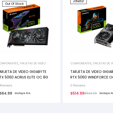
¡Oferta!
Out Of Stock
OMPONENTES
,
TARJETAS DE VIDEO
COMPONENTES
,
TARJETAS DE V
ARJETA DE VIDEO GIGABYTE
TARJETA DE VIDEO GIGA
TX 5060 AORUS ELITE OC 8G
RTX 5060 WINDFORCE O
 Reviews
0 Reviews
564.99
$
514.99
$
524.99
Incluye IVA
Incluye I