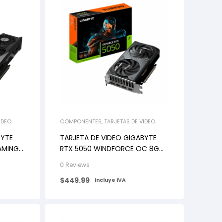
IDEO
COMPONENTES
,
TARJETAS DE VIDEO
BYTE
TARJETA DE VIDEO GIGABYTE
AMING
RTX 5050 WINDFORCE OC 8G
GDDR6
0 Reviews
$
449.99
Incluye IVA