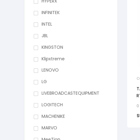
HYPERX
INFINITEK
INTEL
JBL
KINGSTON
Klipxtreme
LENOVO
C
LG
T
LIVEBROADCASTEQUIPMENT
R
LOGITECH
0
$
MACHENIKE
MARVO
MeeTion