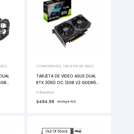
IDEO
COMPONENTES
,
TARJETAS DE VIDEO
 DUAL
TARJETA DE VIDEO ASUS DUAL
6GB
RTX 3060 OC 12GB V2 GDDR6
HDMI 3DP 2VENT. PCIE 4.0
0 Reviews
$
494.99
Incluye IVA
Out Of Stock