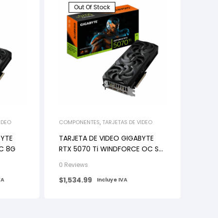
Out Of Stock
IDEO
COMPONENTES
,
TARJETAS DE VIDEO
BYTE
TARJETA DE VIDEO GIGABYTE
C 8G
RTX 5070 Ti WINDFORCE OC SFF
16G
0 Reviews
$
1,534.99
VA
Incluye IVA