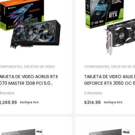
OMPONENTES
,
TARJETAS DE VIDEO
COMPONENTES
,
TARJETAS DE V
ARJETA DE VIDEO AORUS RTX
TARJETA DE VIDEO ASUS
070 MASTER 12GB PCI 5.0
GEFORCE RTX 3050 OC 
50W
GDDR6
 Reviews
0 Reviews
1,269.99
$
314.99
Incluye IVA
Incluye IVA